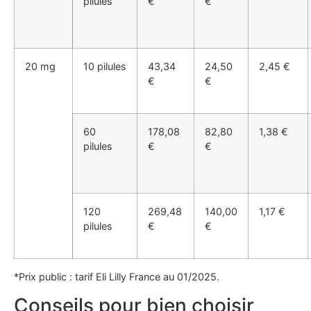
pilules
€
€
20 mg
10 pilules
43,34
24,50
2,45 €
€
€
60
178,08
82,80
1,38 €
pilules
€
€
120
269,48
140,00
1,17 €
pilules
€
€
*Prix public : tarif Eli Lilly France au 01/2025.
Conseils pour bien choisir