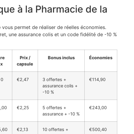
que à la Pharmacie de la
e vous permet de réaliser de réelles économies.
t, une assurance colis et un code fidélité de -10 %
re
Prix /
Bonus inclus
Économies
ix
capsule
10
€2,47
3 offertes +
€114,90
assurance colis +
-10 %
,00
€2,25
5 offertes +
€243,00
assurance + -10 %
,60
€2,13
10 offertes +
€500,40