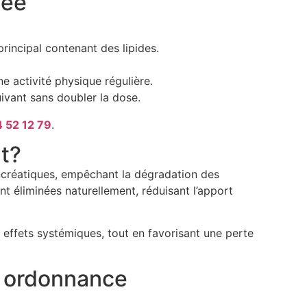
dée
incipal contenant des lipides.
e activité physique régulière.
uivant sans doubler la dose.
 52 12 79
.
at?
ancréatiques, empêchant la dégradation des
nt éliminées naturellement, réduisant l’apport
s effets systémiques, tout en favorisant une perte
s ordonnance