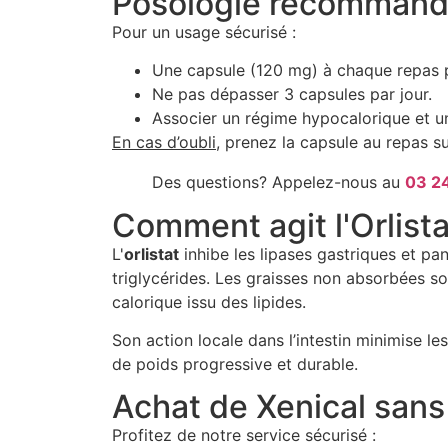
Posologie recomman
Pour un usage sécurisé :
Une capsule (120 mg) à chaque repas pr
Ne pas dépasser 3 capsules par jour.
Associer un régime hypocalorique et un
En cas d’oubli
, prenez la capsule au repas s
Des questions? Appelez-nous au
03 24
Comment agit l'Orlist
L'
orlistat
inhibe les lipases gastriques et p
triglycérides. Les graisses non absorbées so
calorique issu des lipides.
Son action locale dans l’intestin minimise le
de poids progressive et durable.
Achat de Xenical san
Profitez de notre service sécurisé :