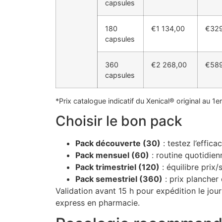
capsules
180
€1 134,00
€329
capsules
360
€2 268,00
€589
capsules
*Prix catalogue indicatif du Xenical® original au 1e
Choisir le bon pack
Pack découverte (30)
: testez l’efficac
Pack mensuel (60)
: routine quotidien
Pack trimestriel (120)
: équilibre prix/
Pack semestriel (360)
: prix plancher 
Validation avant 15 h pour expédition le jou
express en pharmacie.