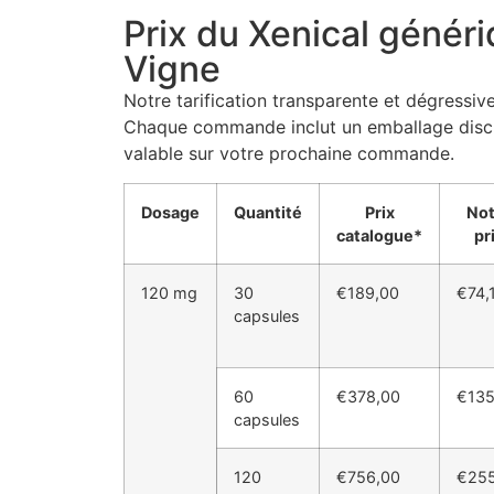
Prix du Xenical généri
Vigne
Notre tarification transparente et dégressiv
Chaque commande inclut un emballage discre
valable sur votre prochaine commande.
Dosage
Quantité
Prix
Not
catalogue*
pr
120 mg
30
€189,00
€74,
capsules
60
€378,00
€135
capsules
120
€756,00
€255