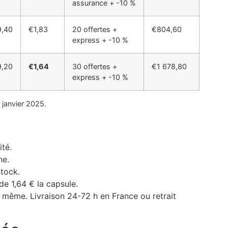
assurance + -10 %
,40
€1,83
20 offertes +
€804,60
express + -10 %
,20
€1,64
30 offertes +
€1 678,80
express + -10 %
r janvier 2025.
ité.
ne.
stock.
de 1,64 € la capsule.
r même. Livraison 24-72 h en France ou retrait