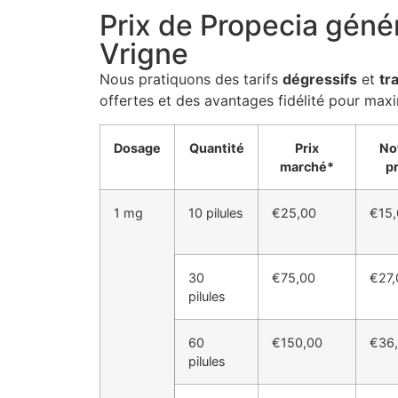
Prix de Propecia géné
Vrigne
Nous pratiquons des tarifs
dégressifs
et
tr
offertes et des avantages fidélité pour max
Dosage
Quantité
Prix
No
marché*
pr
1 mg
10 pilules
€25,00
€15,
30
€75,00
€27,
pilules
60
€150,00
€36
pilules