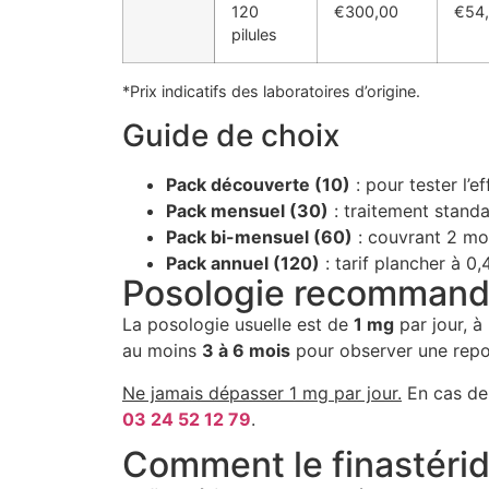
120
€300,00
€54
pilules
*Prix indicatifs des laboratoires d’origine.
Guide de choix
Pack découverte (10)
: pour tester l’e
Pack mensuel (30)
: traitement standa
Pack bi-mensuel (60)
: couvrant 2 mo
Pack annuel (120)
: tarif plancher à 0,
Posologie recommand
La posologie usuelle est de
1 mg
par jour, à
au moins
3 à 6 mois
pour observer une repou
Ne jamais dépasser 1 mg par jour.
En cas de 
03 24 52 12 79
.
Comment le finastéride