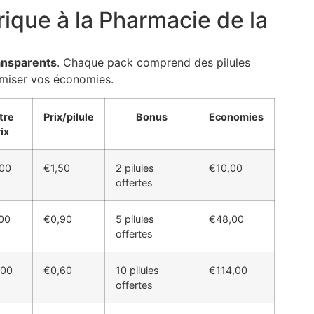
rique à la Pharmacie de la
ansparents
. Chaque pack comprend des pilules
imiser vos économies.
tre
Prix/pilule
Bonus
Economies
ix
00
€1,50
2 pilules
€10,00
offertes
00
€0,90
5 pilules
€48,00
offertes
,00
€0,60
10 pilules
€114,00
offertes