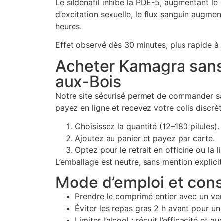
Le sildénafil inhibe la PDE-5, augmentant l
d’excitation sexuelle, le flux sanguin augm
heures.
Effet observé dès 30 minutes, plus rapide à 
Acheter Kamagra sans
aux-Bois
Notre site sécurisé permet de commander san
payez en ligne et recevez votre colis discr
Choisissez la quantité (12–180 pilules).
Ajoutez au panier et payez par carte.
Optez pour le retrait en officine ou la l
L’emballage est neutre, sans mention explici
Mode d’emploi et conse
Prendre le comprimé entier avec un ver
Éviter les repas gras 2 h avant pour un
Limiter l’alcool : réduit l’efficacité et 