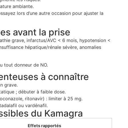
rature ambiante.
essayez lors d’une autre occasion pour ajuster la
es avant la prise
athie grave, infarctus/AVC < 6 mois, hypotension <
suffisance hépatique/rénale sévère, anomalies
ou tout donneur de NO.
enteuses à connaître
n grave.
tique ; débuter à faible dose.
oconazole, ritonavir) : limiter à 25 mg.
dalafil ou vardénafil.
ossibles du Kamagra
Effets rapportés